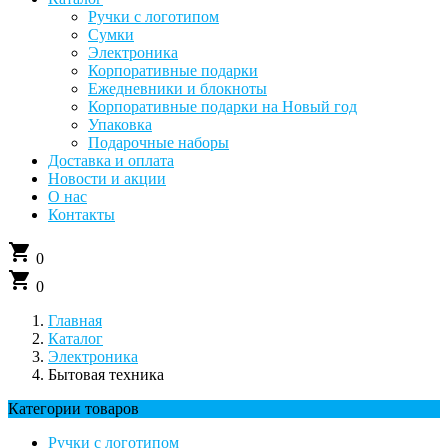
Ручки с логотипом
Сумки
Электроника
Корпоративные подарки
Ежедневники и блокноты
Корпоративные подарки на Новый год
Упаковка
Подарочные наборы
Доставка и оплата
Новости и акции
О нас
Контакты
shopping_cart
0
shopping_cart
0
Главная
Каталог
Электроника
Бытовая техника
Категории товаров
Ручки с логотипом