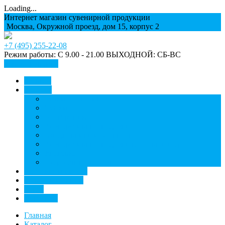
Loading...
Интернет магазин сувенирной продукции
Москва, Окружной проезд, дом 15, корпус 2
+7 (495) 255-22-08
Режим работы: С 9.00 - 21.00 ВЫХОДНОЙ: СБ-ВС
Заказать звонок
Главная
Каталог
Ручки с логотипом
Сумки
Электроника
Корпоративные подарки
Ежедневники и блокноты
Корпоративные подарки на Новый год
Упаковка
Подарочные наборы
Доставка и оплата
Новости и акции
О нас
Контакты
Главная
Каталог